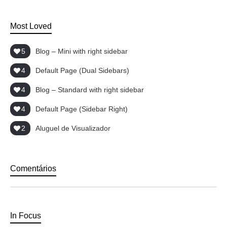
Most Loved
5
Blog – Mini with right sidebar
4
Default Page (Dual Sidebars)
4
Blog – Standard with right sidebar
4
Default Page (Sidebar Right)
2
Aluguel de Visualizador
Comentários
In Focus