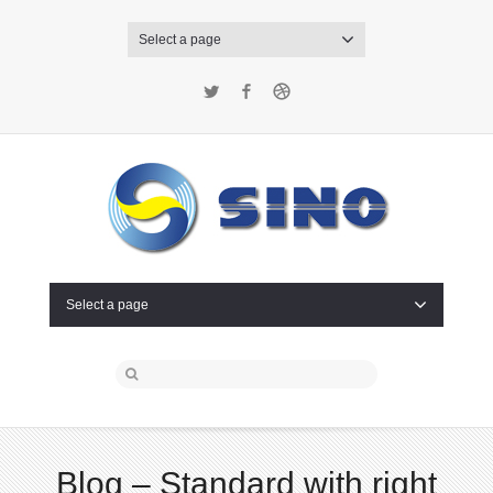
Select a page
Twitter
Facebook
Dribbble
Select a page
Blog – Standard with right