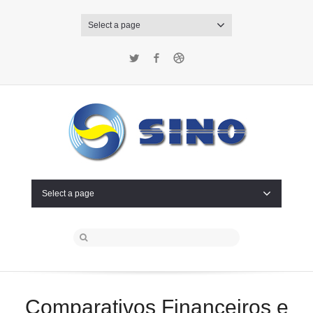
Select a page
Twitter
Facebook
Dribbble
Select a page
Comparativos Financeiros e