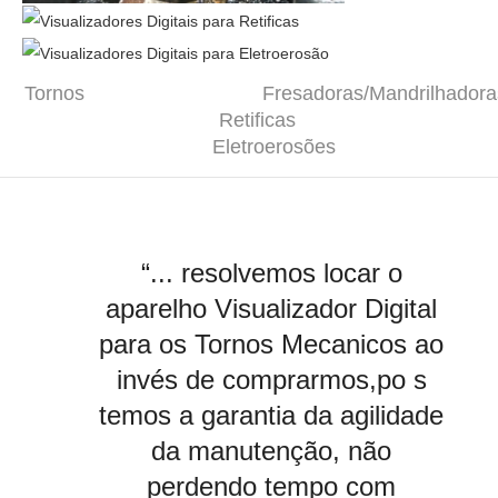
Tornos Fresadoras/Mandrilhador
Retificas
Eletroerosões
"Os Visualizadores Digitais
“... resolvemos locar o
otimizaram nossos processos
aparelho Visualizador Digital
para os Tornos Mecanicos ao
de usinagem agregando
precisão e aprimoramento a
invés de comprarmos,po s
temos a garantia da agilidade
qualidade de nossos
produtos e a produtividade de
da manutenção, não
nossas maquinas sem a
perdendo tempo com